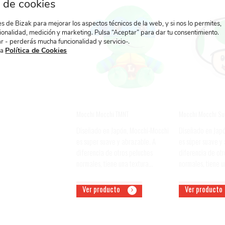
 de cookies
 de Bizak para mejorar los aspectos técnicos de la web, y si nos lo permites,
ionalidad, medición y marketing. Pulsa “Aceptar” para dar tu consentimiento.
r - perderás mucha funcionalidad y servicio-.
Política de Cookies
ra
Mocchi Mocchi TMNT
Mocchi Mocchi Sup
Diseñado en Japón, Mocchi-Mocchi
Diseñado en Japó
es super suave y abrazable. A
es súper suave y
diferencia de otros peluches
diferencia de otr
normales, tiene una textura…
normales, tiene 
Ver producto
Ver producto