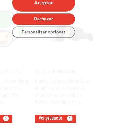
Aceptar
Rechazar
Personalizar opciones
er Mario Sdo.1
Suya Suya Jjk Gojo Satoru
n, Mocchi- Mocchi
Diseñado en Japón, Mocchi-Mocchi
 abrazable. A
es super suave y abrazable. A
os peluches
diferencia de otros peluches
una…
normales, tiene una textura…
Ver producto