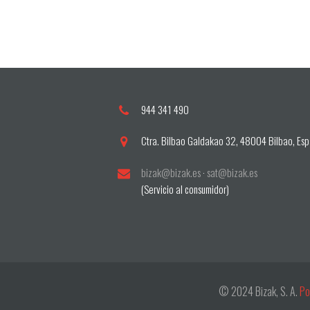
944 341 490
Ctra. Bilbao Galdakao 32, 48004 Bilbao, Es
bizak@bizak.es
·
sat@bizak.es
(Servicio al consumidor)
© 2024 Bizak, S. A.
Pol