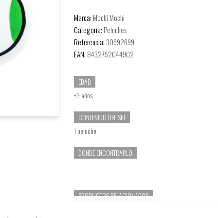
Marca:
Mochi Mochi
Categoría:
Peluches
Referencia:
30692699
EAN:
8432752044902
EDAD
+3 años
CONTENIDO DEL SET
1 peluche
DONDE ENCONTRARLO
PRODUCTOS RELACIONADOS