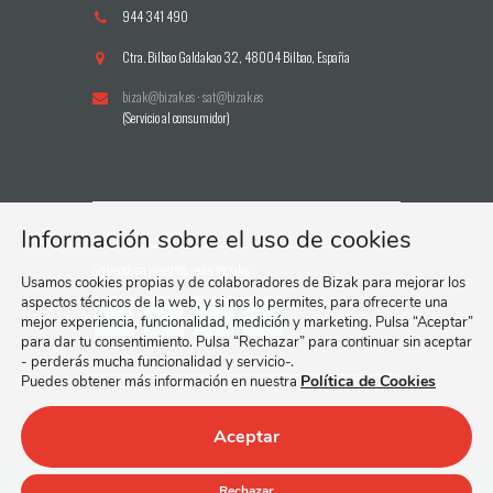
944 341 490
Ctra. Bilbao Galdakao 32, 48004 Bilbao, España
bizak@bizak.es
·
sat@bizak.es
(Servicio al consumidor)
Información sobre el uso de cookies
Síguenos en nuestras redes sociales:
Usamos cookies propias y de colaboradores de Bizak para mejorar los
aspectos técnicos de la web, y si nos lo permites, para ofrecerte una
mejor experiencia, funcionalidad, medición y marketing. Pulsa “Aceptar”
para dar tu consentimiento. Pulsa “Rechazar” para continuar sin aceptar
- perderás mucha funcionalidad y servicio-.
Política de Cookies
Puedes obtener más información en nuestra
Aceptar
© 2024 Bizak, S. A.
Política de Cookies.
Rechazar