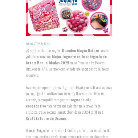
10 June, 2026
by
Bizak
¡Bizak lo vuelve a conseguir!
Decoden Magic Deluxe
ha sido
galardonado como el
Mejor Juguete en la categoría de
Arte y Manualidades 2025
en los Premios a los Mejores
Juguetes del Año, un reconocimiento de referencia dentro del sector
juguetero.
Este premio supone un nuevo logro para Bizak y consolida su apuesta
por los juguetes creativos, innovadores y llenos de posibilidades.
Además, la compañía consigue por
segundo año
consecutivo
hacerse con este galardón en la categoría de
artísticos, tras el reconocimiento obtenido en 2024 por
Nano
Craft Estudio de Diseño
.
Decoden Magic Deluxe invita a los niños y niñas a dar rienda suelta
a su imaginación a través de una experiencia creativa, divertida y