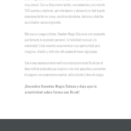
muy actual. Con su falsa crema batida, sus accesorios y sus más de
100 cuentas y abalorios, permite decorar y personalizar todo tipo de
creaciones de forma única, combinando colores, texturas y detalles
para diseñar piezas originales.
Más que un juego artístico, Decoden Magic Deluxe es una propuesta
que fomenta la expresión personal, la habilidad manual y la
creatividad. Cada creación se convierte en una oportunidad para
imaginar, diseñar y disfrutar del proceso de hacer algo propio.
Este nuevo reconocimiento reafirma el compromiso de Bizak con el
desarrollo de productos que inspiran a los más pequeños y convierten
el juego en una experiencia creativa, estimulante y llena de magia.
¡Descubre Decoden Magic Deluxe y deja que la
creatividad cobre forma con Bizak!