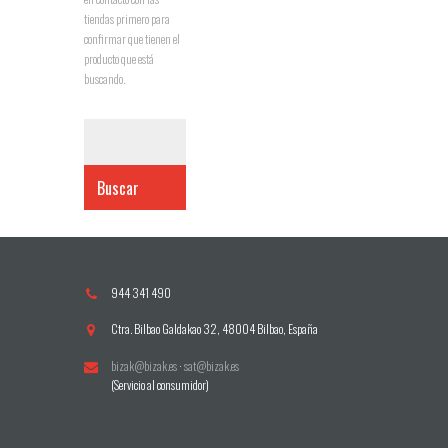
tiendas primero para
confirmar que tienen el
producto que está
buscando.
Buscar
944 341 490
Ctra. Bilbao Galdakao 32, 48004 Bilbao, España
bizak@bizak.es
·
sat@bizak.es
(Servicio al consumidor)