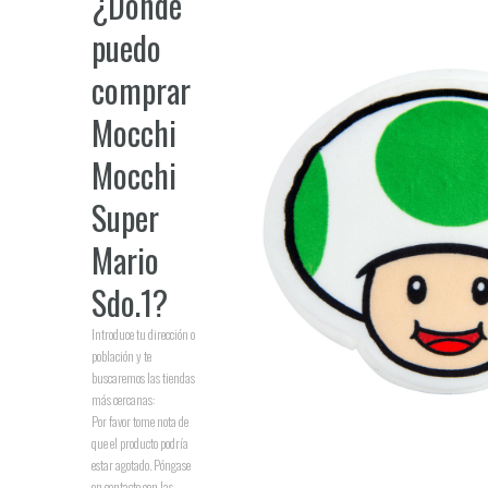
¿Dónde
puedo
comprar
Mocchi
Mocchi
Super
Mario
Sdo.1
?
Introduce tu dirección o
población y te
buscaremos las tiendas
más cercanas:
Por favor tome nota de
que el producto podría
estar agotado. Póngase
en contacto con las