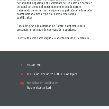
portabilidad y oposición al tratamiento de sus datos de carácter
personal así como del consentimiento prestado para el
tratamiento de los mismos, dirigiendo su petición a la dirección
postal indicada más arriba o al correo electrónico
sat@bizak.es
Podrá dirigirse a la Autoridad de Control competente para
presentar la reclamación que considere oportuna.
El envío de estos datos implica la aceptación de esta cláusula.
944 341 490
Ctra. Bilbao Galdakao 32, 48004 Bilbao, España
bizak@bizak.es
·
sat@bizak.es
(Servicio al consumidor)