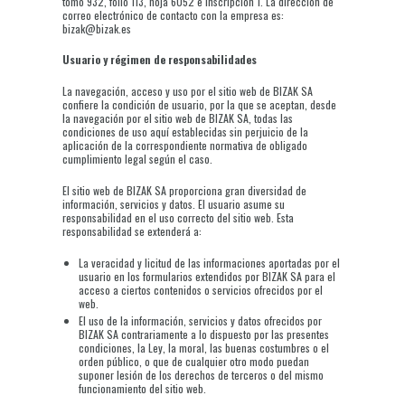
tomo 932, folio 113, hoja 6052 e inscripción 1. La dirección de
correo electrónico de contacto con la empresa es:
bizak@bizak.es
Usuario y régimen de responsabilidades
La navegación, acceso y uso por el sitio web de BIZAK SA
confiere la condición de usuario, por la que se aceptan, desde
la navegación por el sitio web de BIZAK SA, todas las
condiciones de uso aquí establecidas sin perjuicio de la
aplicación de la correspondiente normativa de obligado
cumplimiento legal según el caso.
El sitio web de BIZAK SA proporciona gran diversidad de
información, servicios y datos. El usuario asume su
responsabilidad en el uso correcto del sitio web. Esta
responsabilidad se extenderá a:
La veracidad y licitud de las informaciones aportadas por el
usuario en los formularios extendidos por BIZAK SA para el
acceso a ciertos contenidos o servicios ofrecidos por el
web.
El uso de la información, servicios y datos ofrecidos por
BIZAK SA contrariamente a lo dispuesto por las presentes
condiciones, la Ley, la moral, las buenas costumbres o el
orden público, o que de cualquier otro modo puedan
suponer lesión de los derechos de terceros o del mismo
funcionamiento del sitio web.