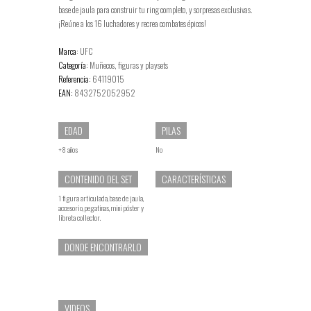
base de jaula para construir tu ring completo, y sorpresas exclusivas.
¡Reúne a los 16 luchadores y recrea combates épicos!
Marca:
UFC
Categoría:
Muñecos, figuras y playsets
Referencia:
64119015
EAN:
8432752052952
EDAD
PILAS
+8 años
No
CONTENIDO DEL SET
CARACTERÍSTICAS
1 figura articulada, base de jaula,
accesorio, pegatinas, mini póster y
libreta collector.
DONDE ENCONTRARLO
VIDEOS