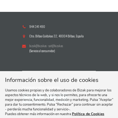
944 341 490
Ctra. Bilbao Galdakao 32, 48004 Bilbao, España
bizak@bizak.es
·
sat@bizak.es
(Servicio al consumidor)
Información sobre el uso de cookies
Síguenos en nuestras redes sociales:
Usamos cookies propias y de colaboradores de Bizak para mejorar los
aspectos técnicos de la web, y si nos lo permites, para ofrecerte una
mejor experiencia, funcionalidad, medición y marketing. Pulsa “Aceptar”
para dar tu consentimiento. Pulsa “Rechazar” para continuar sin aceptar
- perderás mucha funcionalidad y servicio-.
Política de Cookies
Puedes obtener más información en nuestra