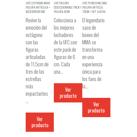
UFC LEYENDAS MAXI
UFC FIGURA
UFC PUNCHING BAG
FIGURA ARTICULA +
COLECCIONABLE PACK 1
FIGURA ARTICUL
ACCESORIOS SDO
FIGURA 6CM
7,5CM + SET LUCHA
Revive la
Colecciona a
El legendario
emoción del
los mejores
saco de
octágono
luchadores
boxeo del
con las
de la UFC con
MMA se
figuras
este pack de
transforma
articuladas
figuras de 6
en una
de 11,5cm de
cm. Cada
experiencia
tres de las
una…
única para
estrellas
los fans de
más
la…
Ver
impactantes
producto
…
Ver
producto
Ver
producto