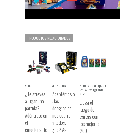
PRODUCTOS RELACIONADOS
Scream
Shit Happens
Futbol Mundial Top 200
Set 34 Trading Cards
¿Te atreves
Aceptémoslo
Sdo.1
a jugar una
: las
Llega el
partida?
desgracias
juego de
Adéntrate en
nos ocurren
cartas con
el
a todos,
los mejores
emocionante
¿no? Así
200