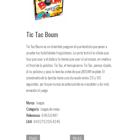
Tic Tac Boum
Tic Tac Boum es un divertido juego en el que tendrás que poner a
prueba tus habilidades lingüísticas. La carta te dirá la sílaba que
hay que usar y el dado si la tienes que usar al principio, en medio o
al final de la palabra. Tic Tac, el tiempo corre. Tic Tac, piensa rápido,
di tu palabra y pasa la bomba antes de que ¡BOUM! explote. El
cronómetro de la bomba tiene una duración entre 20 y 90
segundos, por lo que nunca se sabe cuándo va a explotar y da más
emoción al juego.
Marca:
Juegos
Categoría:
Juegos de mesa
Referencia:
64550487
EAN:
8432752054345
EDAD
PILAS