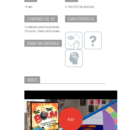
+8 años
2 x AAA LR03 (no incluidas)
CONTENIDO DEL SET
CARACTERÍSTICAS
1 cronómetro con forma de bomba,
110 cartas, 1 dado e instrucciones
DONDE ENCONTRARLO
VIDEOS
PLAY