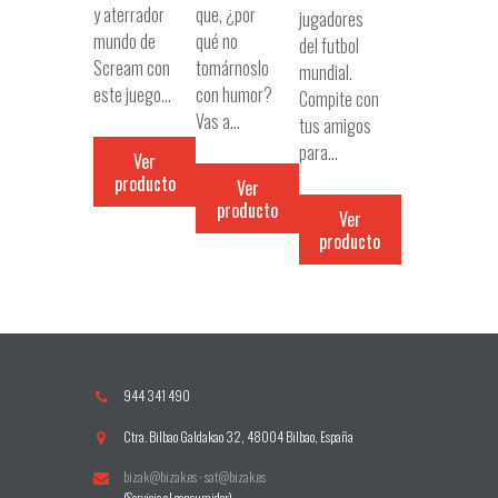
y aterrador
que, ¿por
jugadores
mundo de
qué no
del futbol
Scream con
tomárnoslo
mundial.
este juego…
con humor?
Compite con
Vas a…
tus amigos
para…
Ver
producto
Ver
producto
Ver
producto
944 341 490
Ctra. Bilbao Galdakao 32, 48004 Bilbao, España
bizak@bizak.es
·
sat@bizak.es
(Servicio al consumidor)