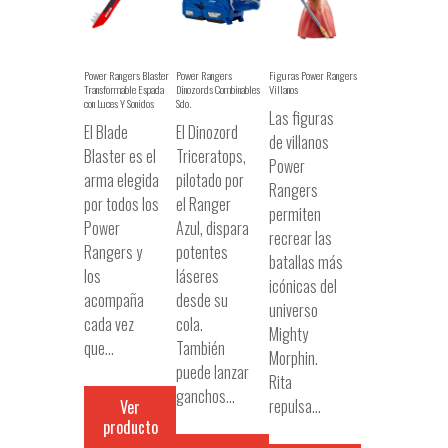
Power Rangers Blaster
Power Rangers
Figuras Power Rangers
Transformable Espada
Dinozords Combinables
Villanos
con Luces Y Sonidos
Sdo.
Las figuras
El Blade
El Dinozord
de villanos
Blaster es el
Triceratops,
Power
arma elegida
pilotado por
Rangers
por todos los
el Ranger
permiten
Power
Azul, dispara
recrear las
Rangers y
potentes
batallas más
los
láseres
icónicas del
acompaña
desde su
universo
cada vez
cola.
Mighty
que…
También
Morphin.
puede lanzar
Rita
ganchos…
repulsa…
Ver
producto