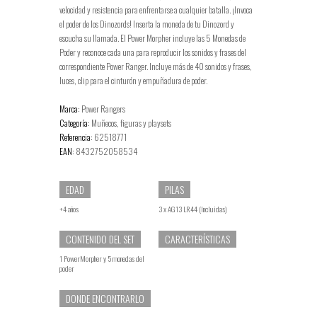
velocidad y resistencia para enfrentarse a cualquier batalla. ¡Invoca
el poder de los Dinozords! Inserta la moneda de tu Dinozord y
escucha su llamada. El Power Morpher incluye las 5 Monedas de
Poder y reconoce cada una para reproducir los sonidos y frases del
correspondiente Power Ranger. Incluye más de 40 sonidos y frases,
luces, clip para el cinturón y empuñadura de poder.
Marca:
Power Rangers
Categoría:
Muñecos, figuras y playsets
Referencia:
62518771
EAN:
8432752058534
EDAD
PILAS
+4 años
3 x AG13 LR44 (Incluidas)
CONTENIDO DEL SET
CARACTERÍSTICAS
1 PowerMorpher y 5 monedas del
poder
DONDE ENCONTRARLO