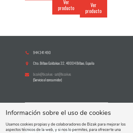
Ver
Ver
producto
producto
944 341 490
Ctra. Bilbao Galdakao 32, 48004 Bilbao, España
bizak@bizak.es
·
sat@bizak.es
(Servicio al consumidor)
Información sobre el uso de cookies
Síguenos en nuestras redes sociales:
Usamos cookies propias y de colaboradores de Bizak para mejorar los
aspectos técnicos de la web, y si nos lo permites, para ofrecerte una