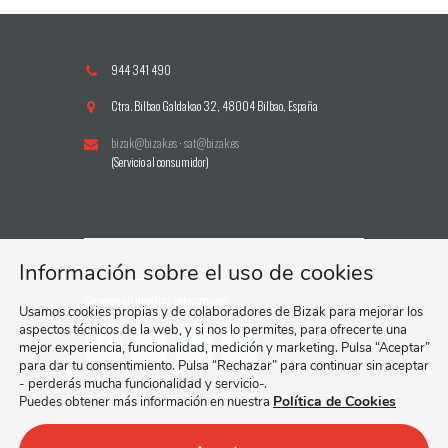
944 341 490
Ctra. Bilbao Galdakao 32, 48004 Bilbao, España
bizak@bizak.es
·
sat@bizak.es
(Servicio al consumidor)
Información sobre el uso de cookies
Síguenos en nuestras redes sociales:
Usamos cookies propias y de colaboradores de Bizak para mejorar los
aspectos técnicos de la web, y si nos lo permites, para ofrecerte una
mejor experiencia, funcionalidad, medición y marketing. Pulsa “Aceptar”
para dar tu consentimiento. Pulsa “Rechazar” para continuar sin aceptar
- perderás mucha funcionalidad y servicio-.
Política de Cookies
Puedes obtener más información en nuestra