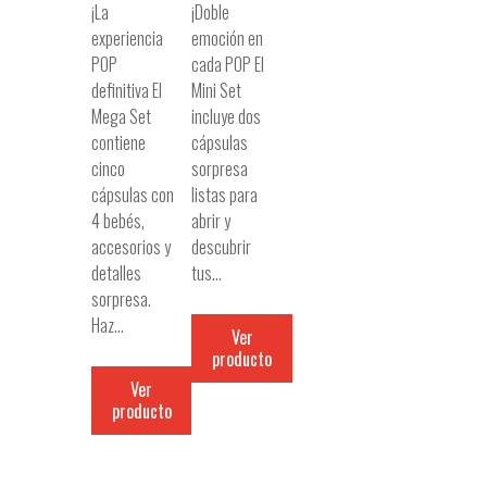
¡La
¡Doble
experiencia
emoción en
POP
cada POP El
definitiva El
Mini Set
Mega Set
incluye dos
contiene
cápsulas
cinco
sorpresa
cápsulas con
listas para
4 bebés,
abrir y
accesorios y
descubrir
detalles
tus…
sorpresa.
Haz…
Ver
producto
Ver
producto