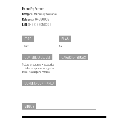
Marca:
Pop Surprise
Categoría:
Muñecas y accesorios
Referencia:
64580002
EAN:
8432752058022
EDAD
PILAS
+3 años
No
CONTENIDO DEL SET
CARACTERÍSTICAS
5 cápsulas sorpresa + accesorios
+ disfraces + piscina para gender
reveal + estampa de estancia
DONDE ENCONTRARLO
VIDEOS