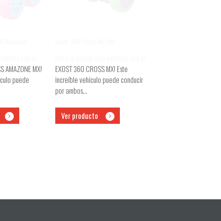
MX Amazone
Exost 360 Cross Mx Sdo
n límites con el
¡Vive la acción más extrema con el
S AMAZONE MX!
EXOST 360 CROSS MX! Este
ículo puede
increíble vehículo puede conducir
por ambos…
Ver producto