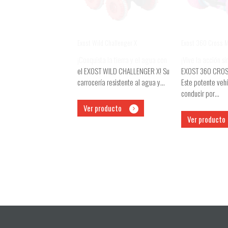
Exost Wild Challenger X
Exost 360 Cross 
¡Conquista la tierra y el agua con
¡Vive la acción si
el EXOST WILD CHALLENGER X! Su
EXOST 360 CROS
carrocería resistente al agua y…
Este potente veh
conducir por…
Ver producto
Ver producto