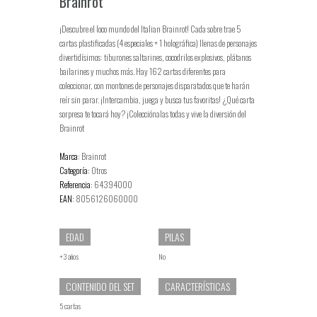
Brainrot
¡Descubre el loco mundo del Italian Brainrot! Cada sobre trae 5
cartas plastificadas (4 especiales + 1 holográfica) llenas de personajes
divertidísimos: tiburones saltarines, cocodrilos explosivos, plátanos
bailarines y muchos más. Hay 162 cartas diferentes para
coleccionar, con montones de personajes disparatados que te harán
reír sin parar. ¡Intercambia, juega y busca tus favoritas! ¿Qué carta
sorpresa te tocará hoy? ¡Colecciónalas todas y vive la diversión del
Brainrot
Marca:
Brainrot
Categoría:
Otros
Referencia:
64394000
EAN:
8056126060000
EDAD
PILAS
+3 años
No
CONTENIDO DEL SET
CARACTERÍSTICAS
5 cartas