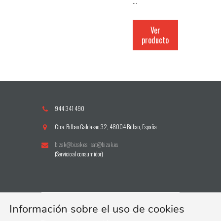
…
Ver
producto
944 341 490
Ctra. Bilbao Galdakao 32, 48004 Bilbao, España
bizak@bizak.es
·
sat@bizak.es
(Servicio al consumidor)
Información sobre el uso de cookies