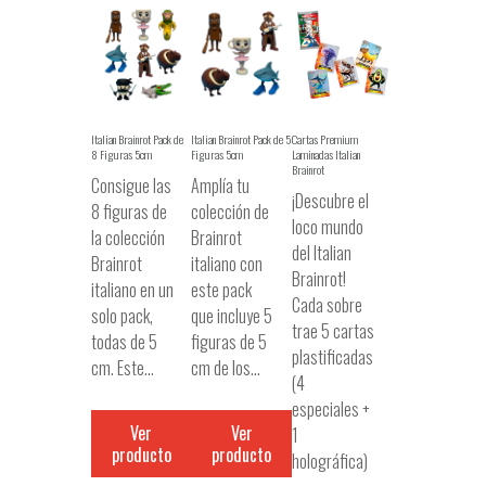
Italian Brainrot Pack de
Italian Brainrot Pack de 5
Cartas Premium
8 Figuras 5cm
Figuras 5cm
Laminadas Italian
Brainrot
Consigue las
Amplía tu
¡Descubre el
8 figuras de
colección de
loco mundo
la colección
Brainrot
del Italian
Brainrot
italiano con
Brainrot!
italiano en un
este pack
Cada sobre
solo pack,
que incluye 5
trae 5 cartas
todas de 5
figuras de 5
plastificadas
cm. Este…
cm de los…
(4
especiales +
Ver
Ver
1
producto
producto
holográfica)