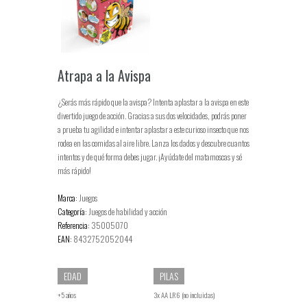
Atrapa a la Avispa
¿Serás más rápido que la avispa? Intenta aplastar a la avispa en este
divertido juego de acción. Gracias a sus dos velocidades, podrás poner
a prueba tu agilidad e intentar aplastar a este curioso insecto que nos
rodea en las comidas al aire libre. Lanza los dados y descubre cuantos
intentos y de qué forma debes jugar. ¡Ayúdate del matamoscas y sé
más rápido!
Marca:
Juegos
Categoría:
Juegos de habilidad y acción
Referencia:
35005070
EAN:
8432752052044
EDAD
PILAS
+5 años
3x AA LR6 (no incluidas)