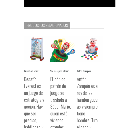
PRODUCTOS RELACIONADOS
Desafío Everest
Salta Super Mario
Antón Zampón
Desafío
El icónico
Antón
Everest es
patrón de
Zampón es el
un juego de
juego se
rey de las
estrategia y
traslada a
hamburgues
acción. Hay
Súper Mario,
as y siempre
que ser
quien está
tiene
preciso,
viviendo
hambre. Tira
habilidoso y
grandes
el dado y