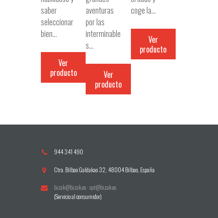
saber
aventuras
coge la…
seleccionar
por las
bien…
interminable
Ver
s…
producto
Ver
producto
Ver
producto
944 341 490
Ctra. Bilbao Galdakao 32, 48004 Bilbao, España
bizak@bizak.es
·
sat@bizak.es
(Servicio al consumidor)