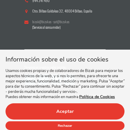
944 341 490
Ctra. Bilbao Galdakao 32, 48004 Bilbao, España
bizak@bizak.es
·
sat@bizak.es
(Servicio al consumidor)
Información sobre el uso de cookies
Síguenos en nuestras redes sociales:
Usamos cookies propias y de colaboradores de Bizak para mejorar los
aspectos técnicos de la web, y si nos lo permites, para ofrecerte una
mejor experiencia, funcionalidad, medición y marketing. Pulsa “Aceptar”
para dar tu consentimiento. Pulsa “Rechazar” para continuar sin aceptar
- perderás mucha funcionalidad y servicio-.
Política de Cookies
Puedes obtener más información en nuestra
Aceptar
© 2024 Bizak, S. A.
Política de Cookies.
Rechazar