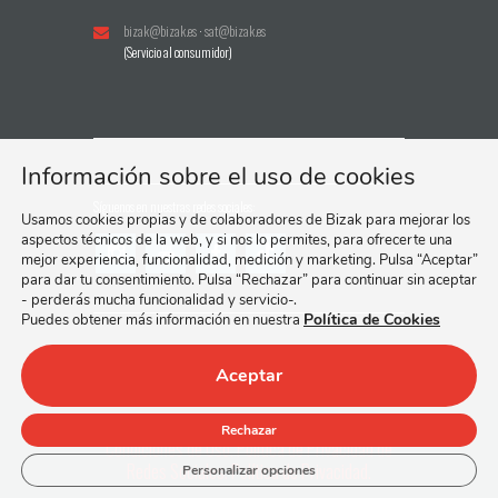
l
l
bizak@bizak.es
·
sat@bizak.es
j
u
j
u
(Servicio al consumidor)
u
s
u
s
g
t
g
t
u
r
u
r
e
o
e
o
Información sobre el uso de cookies
t
s
t
s
Síguenos en nuestras redes sociales:
e
e
e
e
Usamos cookies propias y de colaboradores de Bizak para mejorar los
r
n
r
n
aspectos técnicos de la web, y si nos lo permites, para ofrecerte una
mejor experiencia, funcionalidad, medición y marketing. Pulsa “Aceptar”
a
l
a
l
para dar tu consentimiento. Pulsa “Rechazar” para continuar sin aceptar
e
o
e
o
- perderás mucha funcionalidad y servicio-.
s
s
s
s
Política de Cookies
Puedes obtener más información en nuestra
p
q
p
q
a
u
a
u
Aceptar
ñ
e
ñ
e
o
l
o
l
© 2024 Bizak, S. A.
Política de Cookies.
Rechazar
Condiciones de Uso.
Política de Privacidad de
l
a
l
a
Redes Sociales.
Política de Privacidad.
Personalizar opciones
a
i
a
i