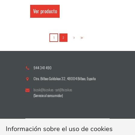
Ver producto
1
2
944 341 490
Ctra. Bilbao Galdakao 32, 48004 Bilbao, España
bizak@bizak.es
·
sat@bizak.es
(Servicio al consumidor)
Información sobre el uso de cookies