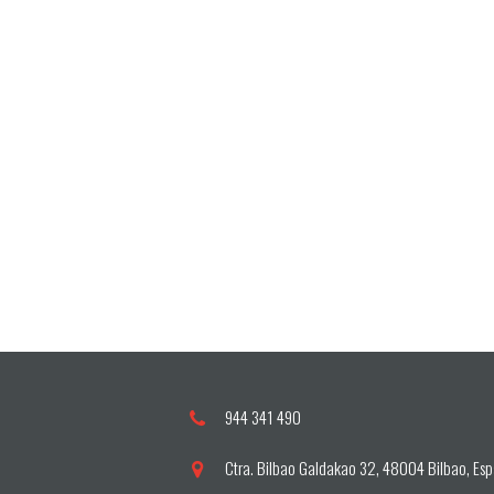
944 341 490
Ctra. Bilbao Galdakao 32, 48004 Bilbao, Es