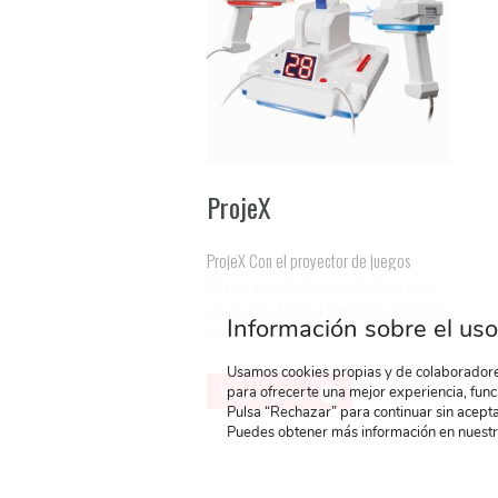
ProjeX
ProjeX Con el proyector de juegos
ProjeX, ¡transforma el salón de tu casa
en una sala Arcade! Diversión asegurada
Información sobre el uso
con ...
Usamos cookies propias y de colaboradores
Ver producto
para ofrecerte una mejor experiencia, func
Pulsa “Rechazar” para continuar sin acepta
Puedes obtener más información en nuest