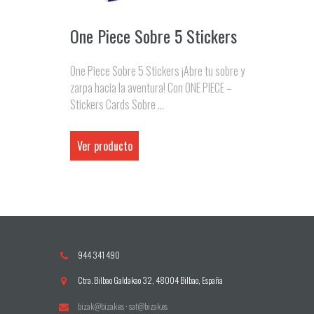
One Piece Sobre 5 Stickers
One Piece Sobre 5 Stickers ¡Abre tu sobre y
zarpa hacia la aventura! Con ONE PIECE –
Stickers Cards Sobre ...
Ver producto
944 341 490
Ctra. Bilbao Galdakao 32, 48004 Bilbao, España
bizak@bizak.es
·
sat@bizak.es