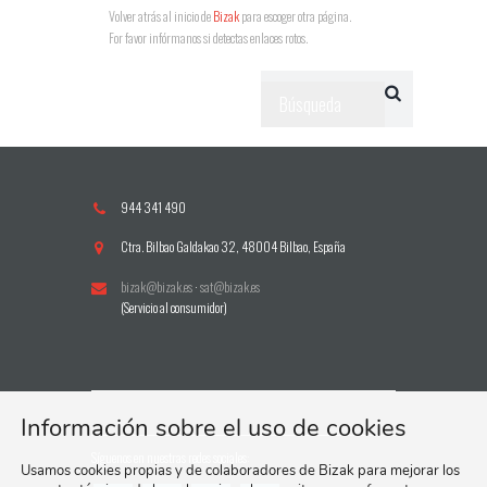
Volver atrás al inicio de
Bizak
para escoger otra página.
For favor infórmanos si detectas enlaces rotos.
944 341 490
Ctra. Bilbao Galdakao 32, 48004 Bilbao, España
bizak@bizak.es
·
sat@bizak.es
(Servicio al consumidor)
Información sobre el uso de cookies
Síguenos en nuestras redes sociales:
Usamos cookies propias y de colaboradores de Bizak para mejorar los