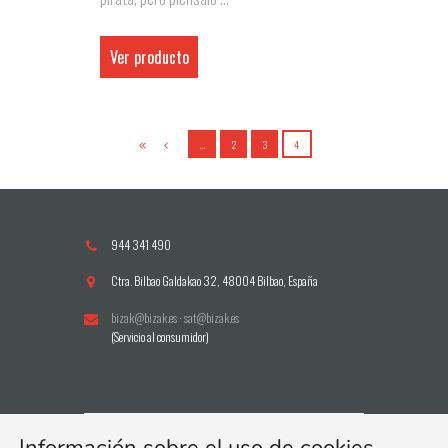
Ver producto
…
2
3
4
944 341 490
Ctra. Bilbao Galdakao 32, 48004 Bilbao, España
bizak@bizak.es
·
sat@bizak.es
(Servicio al consumidor)