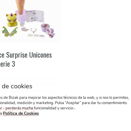
ce Surprise Unicones
erie 3
e Surprise Unicones Serie 3 ¡Llega la
eva Serie de Ice Surprise! Disfruta del
 de cookies
roceso unboxing más emocionante con
s ...
 de Bizak para mejorar los aspectos técnicos de la web, y si nos lo permites,
ionalidad, medición y marketing. Pulsa “Aceptar” para dar tu consentimiento.
r - perderás mucha funcionalidad y servicio-.
Ver producto
Política de Cookies
ra