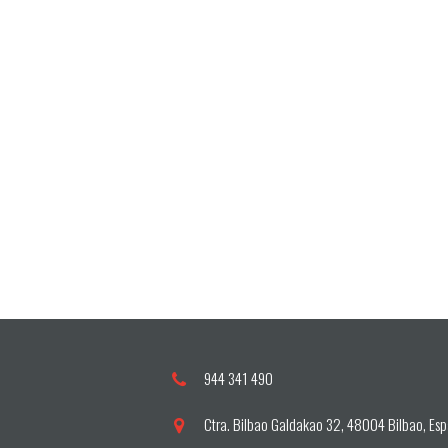
944 341 490
Ctra. Bilbao Galdakao 32, 48004 Bilbao, Es