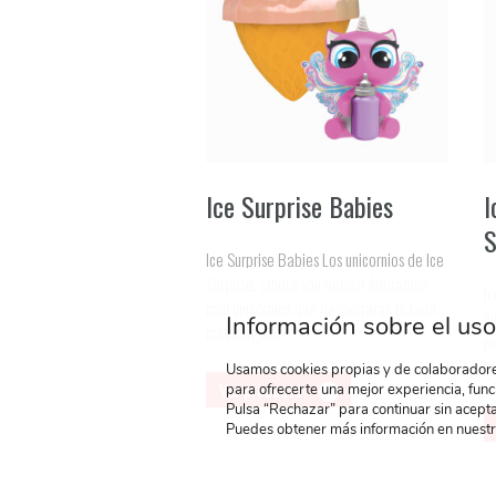
Ice Surprise Babies
I
S
Ice Surprise Babies Los unicornios de Ice
Surprise, ¡ahora son bebés! Adorables
Ic
mini unicornios que despertarán tu lado
nu
Información sobre el uso
más mágico. ...
p
lo
Usamos cookies propias y de colaboradores
Ver producto
para ofrecerte una mejor experiencia, func
Pulsa “Rechazar” para continuar sin acepta
Puedes obtener más información en nuest