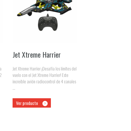
Jet Xtreme Harrier
a
Jet Xtreme Harrier ¡Desafía los límites del
 2
vuelo con el Jet Xtreme Harrier! Este
increíble avión radiocontrol de 4 canales
...
Ver producto