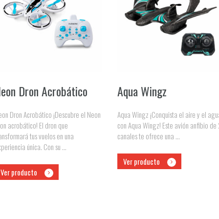
eon Dron Acrobático
Aqua Wingz
eon Dron Acrobático ¡Descubre el Neon
Aqua Wingz ¡Conquista el aire y el agu
on acrobático! El dron que
con Aqua Wingz! Este avión anfibio de
ansformará tus vuelos en una
canales te ofrece una ...
periencia única. Con su ...
Ver producto
Ver producto