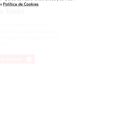
Política de Cookies
ra
ir Mamba
ir Mamba Fantástico helicóptero
frarrojo de 2 canales de gran precisión
fácil manejo. Está equipado con luces
D, lo ...
Ver producto