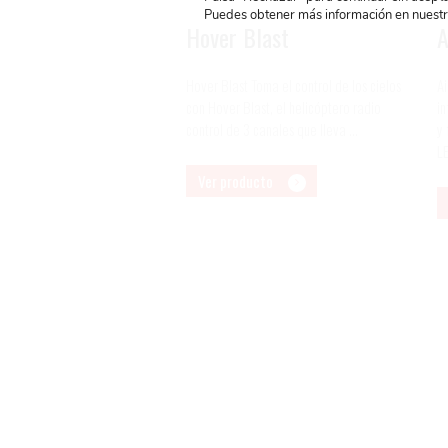
Puedes obtener más información en nuest
Hover Blast
A
Hover Blast Toma el control de los cielos
A
con Hover Blast, el helicóptero radio
in
control de 3 canales que lleva ...
y 
LE
Ver producto