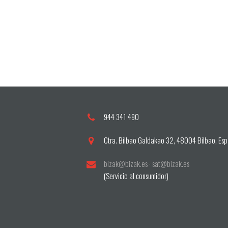
944 341 490
Ctra. Bilbao Galdakao 32, 48004 Bilbao, Es
bizak@bizak.es
·
sat@bizak.es
(Servicio al consumidor)