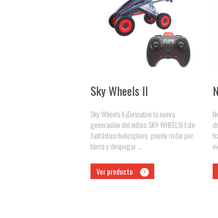
Sky Wheels ll
N
Sky Wheels ll ¡Descubre la nueva
N
generación del mítico SKY WHEELS! Este
dr
fantástico helicóptero puede rodar por
tr
tierra y despegar ...
ex
Ver producto