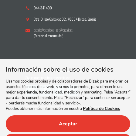
944 341 490
Ctra. Bilbao Galdakao 32, 48004 Bilbao, España
bizak@bizak.es
·
sat@bizak.es
(Servicio al consumidor)
Información sobre el uso de cookies
Síguenos en nuestras redes sociales:
Usamos cookies propias y de colaboradores de Bizak para mejorar los
aspectos técnicos de la web, y si nos lo permites, para ofrecerte una
mejor experiencia, funcionalidad, medición y marketing. Pulsa “Aceptar”
para dar tu consentimiento. Pulsa “Rechazar” para continuar sin aceptar
- perderás mucha funcionalidad y servicio-.
Política de Cookies
Puedes obtener más información en nuestra
Aceptar