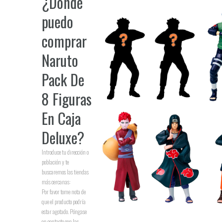
¿Dónde
puedo
comprar
Naruto
Pack De
8 Figuras
En Caja
Deluxe
?
Introduce tu dirección o
población y te
buscaremos las tiendas
más cercanas:
Por favor tome nota de
que el producto podría
estar agotado. Póngase
en contacto con las