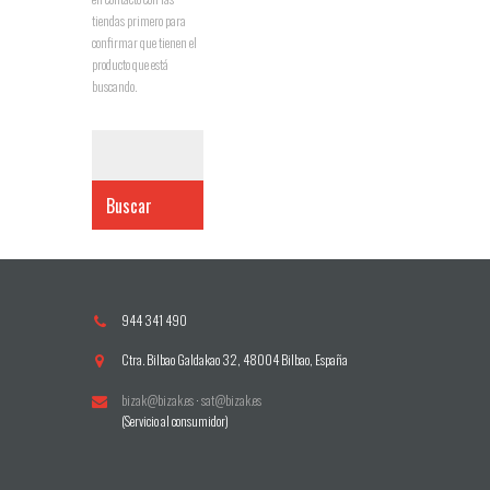
tiendas primero para
confirmar que tienen el
producto que está
buscando.
Buscar
944 341 490
Ctra. Bilbao Galdakao 32, 48004 Bilbao, España
bizak@bizak.es
·
sat@bizak.es
(Servicio al consumidor)