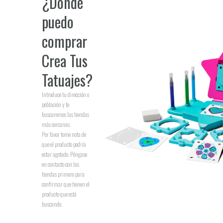
¿Dónde
puedo
comprar
Crea Tus
Tatuajes
?
Introduce tu dirección o
población y te
buscaremos las tiendas
más cercanas:
Por favor tome nota de
que el producto podría
estar agotado. Póngase
en contacto con las
tiendas primero para
confirmar que tienen el
producto que está
buscando.