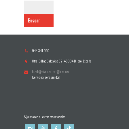
Buscar
944 341 490
Ctra. Bilbao Galdakao 32, 48004 Bilbao, España
bizak@bizak.es
·
sat@bizak.es
(Servicio al consumidor)
Síguenos en nuestras redes sociales: