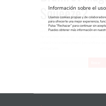
Squeeze
?
Información sobre el uso
Usamos cookies propias y de colaboradores
para ofrecerte una mejor experiencia, func
Introduce tu dirección o población y te buscaremos 
Pulsa “Rechazar” para continuar sin acepta
cercanas:
Puedes obtener más información en nuest
Por favor tome nota de que el producto podría est
contacto con las tiendas primero para confirmar que
está buscando.
Buscar