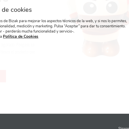
 de cookies
 de Bizak para mejorar los aspectos técnicos de la web, y si nos lo permites,
ionalidad, medición y marketing. Pulsa “Aceptar” para dar tu consentimiento.
las tiendas más
r - perderás mucha funcionalidad y servicio-.
Política de Cookies
ra
ar agotado. Póngase en
 tienen el producto que
Síguen