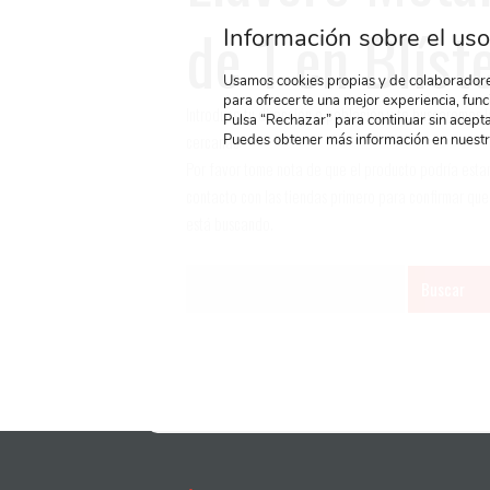
de 1 en Blíst
Información sobre el uso
Usamos cookies propias y de colaboradores
para ofrecerte una mejor experiencia, func
Introduce tu dirección o población y te buscaremos 
Pulsa “Rechazar” para continuar sin acepta
cercanas:
Puedes obtener más información en nuest
Por favor tome nota de que el producto podría est
contacto con las tiendas primero para confirmar que
está buscando.
Buscar