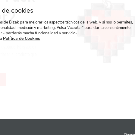
er
?
 de cookies
 de Bizak para mejorar los aspectos técnicos de la web, y si nos lo permites,
ionalidad, medición y marketing. Pulsa “Aceptar” para dar tu consentimiento.
las tiendas más
r - perderás mucha funcionalidad y servicio-.
Política de Cookies
ra
ar agotado. Póngase en
 tienen el producto que
Síguen