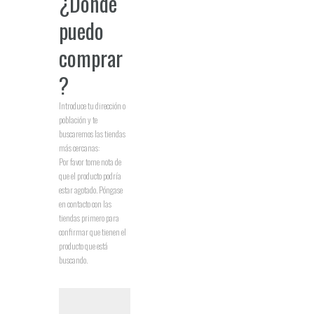
¿Dónde
puedo
comprar
?
Introduce tu dirección o
población y te
buscaremos las tiendas
más cercanas:
Por favor tome nota de
que el producto podría
estar agotado. Póngase
en contacto con las
tiendas primero para
confirmar que tienen el
producto que está
buscando.