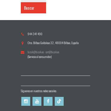
Buscar
944 341 490
Ctra. Bilbao Galdakao 32, 48004 Bilbao, España
bizak@bizak.es
·
sat@bizak.es
(Servicio al consumidor)
Síguenos en nuestras redes sociales: