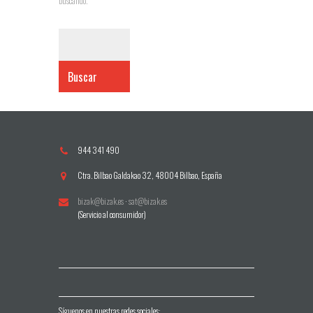
buscando.
Buscar
944 341 490
Ctra. Bilbao Galdakao 32, 48004 Bilbao, España
bizak@bizak.es
·
sat@bizak.es
(Servicio al consumidor)
Síguenos en nuestras redes sociales: